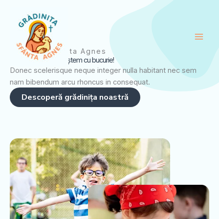
Skip
to
content
Gradinita Sfanta Agnes
Învățăm prin joc, creștem cu bucurie!
Donec scelerisque neque integer nulla habitant nec sem
nam bibendum arcu rhoncus in consequat.
Descoperă grădinița noastră