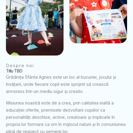
Despre noi
Titlu TBD
Grădinița Sfânta Agnes este un loc al bucuriei, jocului și
învățarii, unde fiecare copil este sprijinit să crească
armonios într-un mediu sigur și creativ.
Misiunea noastră este de a crea, prin calitatea inaltă a
educației oferite, premisele dezvoltarii copiilor ca
personalități deschise, active, creatoare și implicate în
propria lor formare ca om în mijlocul naturii și în comuniunea
plină de respect cu semenii lor.