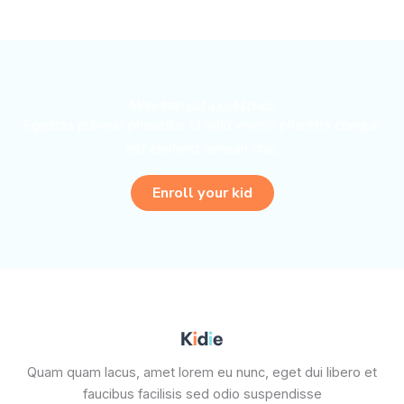
More than just a joyful place
Egestas pulvinar phasellus id odio viverra pharetra congue
est eleifend aenean cras
Enroll your kid
Quam quam lacus, amet lorem eu nunc, eget dui libero et
faucibus facilisis sed odio suspendisse